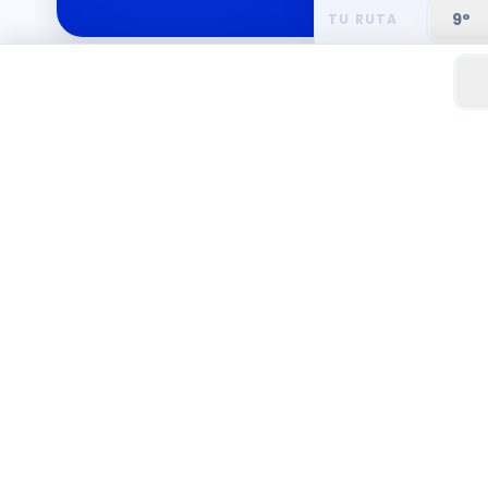
9°
TU RUTA
LÍDE
+12.000
32
ESTUDIANTES
DEPARTAMENTOS
Resultados Comprobados
Cobertura Nacional