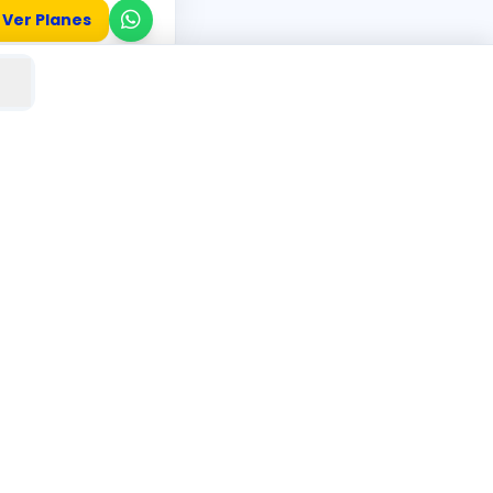
Ver Planes
TIVAS
Calidad Editorial
Innovación Tech
Sello SaberLab
Plataforma EDU-SIA
Alto
Confianza
Rendimiento
Nacional
Resultados A+
Respaldo Total