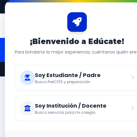
311 645 4515
Santa Lucía, Manzana G – Lote 22 (Detrás del Ca
PreICFES 2026
Inicio
Nosot
¡Bienvenido a Edúcate!
¡ASEGURA TU ÉXITO! 🚀
REGRESO A CLASES 2026
Para brindarte la mejor experiencia, cuéntanos quién ere
Soy Estudiante / Padre
Busco PreICFES y preparación.
Soy Institución / Docente
Busco servicios para mi colegio.
CARTAGENA • ADN EDUCATE
Pre ICFES y Formación Académi