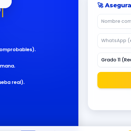
n que te
🚀 Asegura
Comprobables).
Semana.
ueba real).