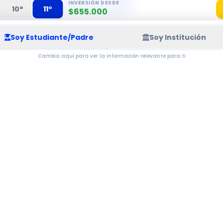
INVERSIÓN DESDE
11°
10°
$655.000
Soy Estudiante/Padre
Soy Institución
Cambia aquí para ver la información relevante para ti
TRAYECTORIA NACIONAL
RES EN
SOLUCIONES EDUCA
+500K
LIBROS SABERLAB
Material Entregado