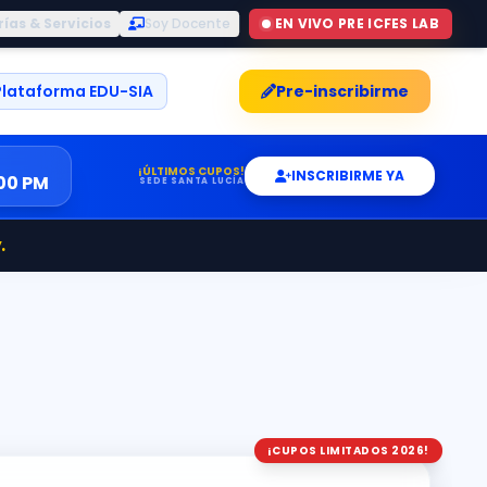
ías & Servicios
Soy Docente
EN VIVO PRE ICFES LAB
Plataforma EDU-SIA
Pre-inscribirme
¡ÚLTIMOS CUPOS!
INSCRIBIRME YA
00 PM
SEDE SANTA LUCÍA
.
¡CUPOS LIMITADOS 2026!